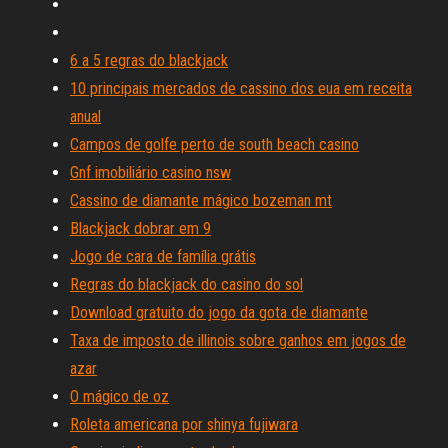
6 a 5 regras do blackjack
10 principais mercados de cassino dos eua em receita
anual
Campos de golfe perto de south beach casino
Gnf imobiliário casino nsw
Cassino de diamante mágico bozeman mt
Blackjack dobrar em 9
Jogo de cara de família grátis
Regras do blackjack do casino do sol
Download gratuito do jogo da gota de diamante
Taxa de imposto de illinois sobre ganhos em jogos de
azar
O mágico de oz
Roleta americana por shinya fujiwara