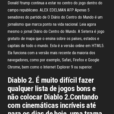
Donald !trump continua a estar no centro do jogo dentro do
campo republicano. ALEX EDELMAN AFP Apenas 5
senadores do partido de O Diário do Centro do Mundo é um
jornalismo que marca ponto na vida nacional. Leia agora
mesmo o jornal Diário do Centro do Mundo. A Seterra é jogo
gratuito de mapa que o ensina sobre os países, estados e
capitais de todo o mundo. Esta é a versão online em HTML5.
Ela funciona com a versão mais recente da maioria dos
navegadores, como por exemplo, Safari, Firefox e Google
Chrome, bem como o Internet Explorer 9 ou superior.
Diablo 2. É muito difícil fazer
qualquer lista de jogos bons e
não colocar Diablo 2.Contando
com cinemáticas incríveis até
para os dias de hoje, uma trama