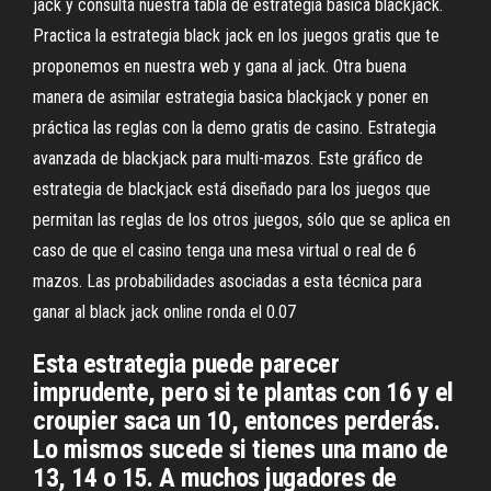
jack y consulta nuestra tabla de estrategia basica blackjack.
Practica la estrategia black jack en los juegos gratis que te
proponemos en nuestra web y gana al jack. Otra buena
manera de asimilar estrategia basica blackjack y poner en
práctica las reglas con la demo gratis de casino. Estrategia
avanzada de blackjack para multi-mazos. Este gráfico de
estrategia de blackjack está diseñado para los juegos que
permitan las reglas de los otros juegos, sólo que se aplica en
caso de que el casino tenga una mesa virtual o real de 6
mazos. Las probabilidades asociadas a esta técnica para
ganar al black jack online ronda el 0.07
Esta estrategia puede parecer
imprudente, pero si te plantas con 16 y el
croupier saca un 10, entonces perderás.
Lo mismos sucede si tienes una mano de
13, 14 o 15. A muchos jugadores de