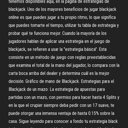
tenemos disponibles aquí, en la página de estrategias de
blackjack. Uno de los mayores beneficios de jugar blackjack
online es que puedes jugar a tu propio ritmo, lo que significa
que puedes tomarte el tiempo, utilizar tu tabla de estrategia y
probar qué te funciona mejor. Cuando la mayoría de los
jugadores hablan de aplicar una estrategia en el juego de
blackjack, se refieren a usar la "estrategia básica". Esta
consiste en un método de juego con reglas preestablecidas
que examina el total de la mano del jugador, lo compara con la
carta boca arriba del dealer y determina cuál es la mejor
decisión. Gráfico de mano de Blackjack. Estrategias para el
Blackjack de un mazo: La estrategia de apuestas para
partidas con un mazo, con permiso para hacer hasta 4 Splits y
en la que el crupier siempre deba pedir con un 17 suave, te
puede otorgar una inmensa ventaja de hasta 0.15% sobre la
casa. Sigue leyendo para conocer a fondo tu estrategia black