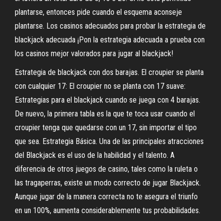
plantarse, entonces pide cuando el esquema aconseje
plantarse. Los casinos adecuados para probar la estrategia de
blackjack adecuada ¡Pon la estrategia adecuada a prueba con
los casinos mejor valorados para jugar al blackjack!
Estrategia de blackjack con dos barajas. El croupier se planta
con cualquier 17: El croupier no se planta con 17 suave:
Estrategias para el blackjack cuando se juega con 4 barajas.
De nuevo, la primera tabla es la que te toca usar cuando el
croupier tenga que quedarse con un 17, sin importar el tipo
que sea. Estrategia Básica. Una de las principales atracciones
del Blackjack es el uso de la habilidad y el talento. A
diferencia de otros juegos de casino, tales como la ruleta o
las tragaperras, existe un modo correcto de jugar Blackjack.
Aunque jugar de la manera correcta no te asegura el triunfo
en un 100%, aumenta considerablemente tus probabilidades.