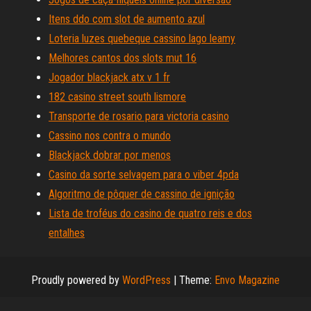
Itens ddo com slot de aumento azul
Loteria luzes quebeque cassino lago leamy
Melhores cantos dos slots mut 16
Jogador blackjack atx v 1 fr
182 casino street south lismore
Transporte de rosario para victoria casino
Cassino nos contra o mundo
Blackjack dobrar por menos
Casino da sorte selvagem para o viber 4pda
Algoritmo de pôquer de cassino de ignição
Lista de troféus do casino de quatro reis e dos
entalhes
Proudly powered by
WordPress
|
Theme:
Envo Magazine