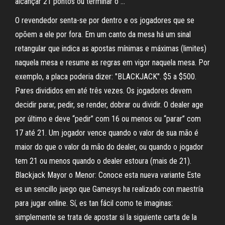
alcançar 21 pontos ou terminar o …
O revendedor senta-se por dentro e os jogadores que se
opõem a ele por fora. Em um canto da mesa há um sinal
retangular que indica as apostas mínimas e máximas (limites)
naquela mesa e resume as regras em vigor naquela mesa. Por
exemplo, a placa poderia dizer: "BLACKJACK". $5 a $500.
Pares divididos em até três vezes. Os jogadores devem
decidir parar, pedir, se render, dobrar ou dividir. O dealer age
por último e deve “pedir” com 16 ou menos ou “parar” com
17 até 21. Um jogador vence quando o valor de sua mão é
maior do que o valor da mão do dealer, ou quando o jogador
tem 21 ou menos quando o dealer estoura (mais de 21).
Blackjack Mayor o Menor: Conoce esta nueva variante Este
es un sencillo juego que Gamesys ha realizado con maestría
para jugar online. Sí, es tan fácil como te imaginas:
simplemente se trata de apostar si la siguiente carta de la