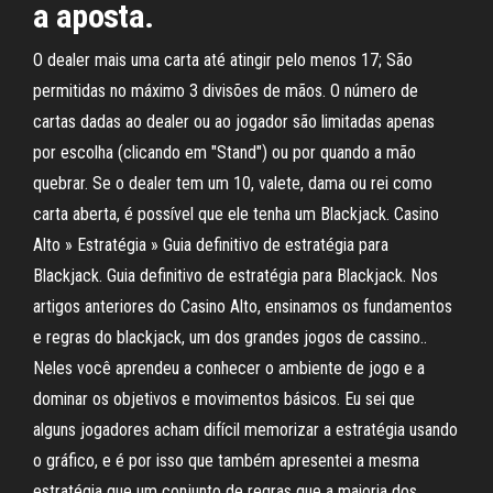
a aposta.
O dealer mais uma carta até atingir pelo menos 17; São
permitidas no máximo 3 divisões de mãos. O número de
cartas dadas ao dealer ou ao jogador são limitadas apenas
por escolha (clicando em "Stand") ou por quando a mão
quebrar. Se o dealer tem um 10, valete, dama ou rei como
carta aberta, é possível que ele tenha um Blackjack. Casino
Alto » Estratégia » Guia definitivo de estratégia para
Blackjack. Guia definitivo de estratégia para Blackjack. Nos
artigos anteriores do Casino Alto, ensinamos os fundamentos
e regras do blackjack, um dos grandes jogos de cassino..
Neles você aprendeu a conhecer o ambiente de jogo e a
dominar os objetivos e movimentos básicos. Eu sei que
alguns jogadores acham difícil memorizar a estratégia usando
o gráfico, e é por isso que também apresentei a mesma
estratégia que um conjunto de regras que a maioria dos