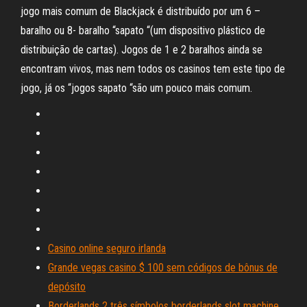
jogo mais comum de Blackjack é distribuído por um 6 –
baralho ou 8- baralho “sapato “(um dispositivo plástico de
distribuição de cartas). Jogos de 1 e 2 baralhos ainda se
encontram vivos, mas nem todos os casinos tem este tipo de
jogo, já os “jogos sapato “são um pouco mais comum.
Casino online seguro irlanda
Grande vegas casino $ 100 sem códigos de bônus de
depósito
Borderlands 2 três símbolos borderlands slot machine