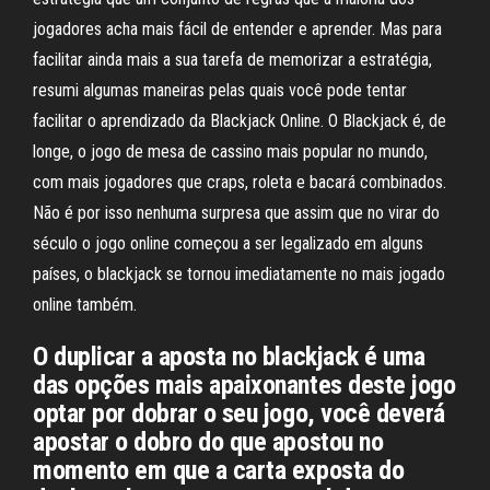
jogadores acha mais fácil de entender e aprender. Mas para
facilitar ainda mais a sua tarefa de memorizar a estratégia,
resumi algumas maneiras pelas quais você pode tentar
facilitar o aprendizado da Blackjack Online. O Blackjack é, de
longe, o jogo de mesa de cassino mais popular no mundo,
com mais jogadores que craps, roleta e bacará combinados.
Não é por isso nenhuma surpresa que assim que no virar do
século o jogo online começou a ser legalizado em alguns
países, o blackjack se tornou imediatamente no mais jogado
online também.
O duplicar a aposta no blackjack é uma
das opções mais apaixonantes deste jogo
optar por dobrar o seu jogo, você deverá
apostar o dobro do que apostou no
momento em que a carta exposta do