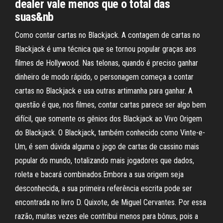
dealer vale menos que o total das
suas&nb
Como contar cartas no Blackjack. A contagem de cartas no
Blackjack é uma técnica que se tornou popular graças aos
filmes de Hollywood. Nas telonas, quando é preciso ganhar
dinheiro de modo rápido, o personagem começa a contar
cartas no Blackjack e usa outras artimanha para ganhar. A
questão é que, nos filmes, contar cartas parece ser algo bem
difícil, que somente os gênios dos Blackjack ao Vivo Origem
do Blackjack. O Blackjack, também conhecido como Vinte-e-
Um, é sem dúvida alguma o jogo de cartas de cassino mais
popular do mundo, totalizando mais jogadores que dados,
roleta e bacará combinados.Embora a sua origem seja
desconhecida, a sua primeira referência escrita pode ser
encontrada no livro D. Quixote, de Miguel Cervantes. Por essa
razão, muitas vezes ele contribui menos para bônus, pois a