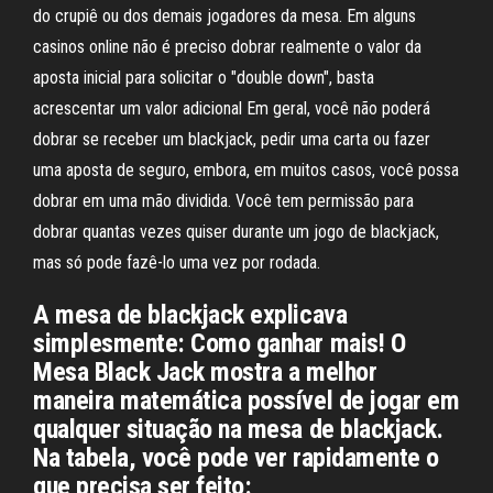
do crupiê ou dos demais jogadores da mesa. Em alguns
casinos online não é preciso dobrar realmente o valor da
aposta inicial para solicitar o "double down", basta
acrescentar um valor adicional Em geral, você não poderá
dobrar se receber um blackjack, pedir uma carta ou fazer
uma aposta de seguro, embora, em muitos casos, você possa
dobrar em uma mão dividida. Você tem permissão para
dobrar quantas vezes quiser durante um jogo de blackjack,
mas só pode fazê-lo uma vez por rodada.
A mesa de blackjack explicava
simplesmente: Como ganhar mais! O
Mesa Black Jack mostra a melhor
maneira matemática possível de jogar em
qualquer situação na mesa de blackjack.
Na tabela, você pode ver rapidamente o
que precisa ser feito: