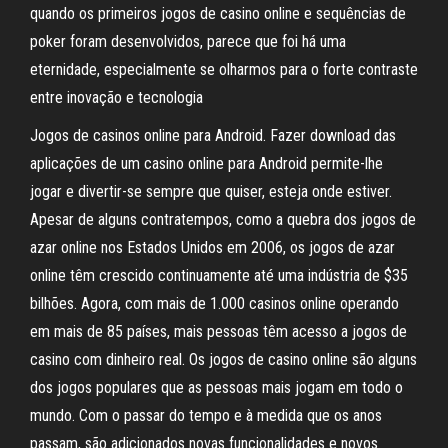
quando os primeiros jogos de casino online e sequências de
poker foram desenvolvidos, parece que foi há uma
eternidade, especialmente se olharmos para o forte contraste
entre inovação e tecnologia
Jogos de casinos online para Android. Fazer download das
aplicações de um casino online para Android permite-lhe
jogar e divertir-se sempre que quiser, esteja onde estiver.
Apesar de alguns contratempos, como a quebra dos jogos de
azar online nos Estados Unidos em 2006, os jogos de azar
online têm crescido continuamente até uma indústria de $35
bilhões. Agora, com mais de 1.000 casinos online operando
em mais de 85 países, mais pessoas têm acesso a jogos de
casino com dinheiro real. Os jogos de casino online são alguns
dos jogos populares que as pessoas mais jogam em todo o
mundo. Com o passar do tempo e à medida que os anos
passam, são adicionados novas funcionalidades e novos