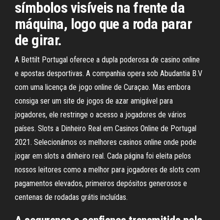
símbolos visíveis na frente da
máquina, logo que a roda parar
de girar.
A Bettilt Portugal oferece a dupla poderosa de casino online
e apostas desportivas. A companhia opera sob Abudantia B.V
com uma licença de jogo online de Curaçao. Mas embora
consiga ser um site de jogos de azar amigável para
jogadores, ele restringe o acesso a jogadores de vários
países. Slots a Dinheiro Real em Casinos Online de Portugal
2021. Selecionámos os melhores casinos online onde pode
jogar em slots a dinheiro real. Cada página foi eleita pelos
nossos leitores como a melhor para jogadores de slots com
pagamentos elevados, primeiros depósitos generosos e
centenas de rodadas grátis incluídas.