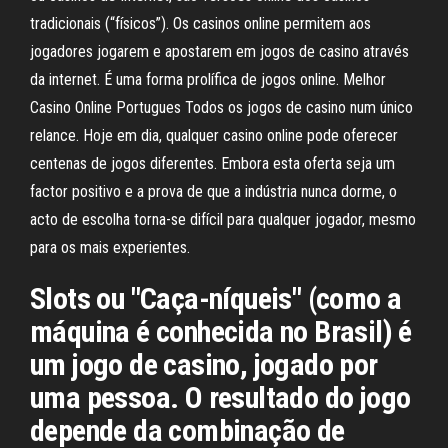
tradicionais (“físicos”). Os casinos online permitem aos
jogadores jogarem e apostarem em jogos de casino através
da internet. É uma forma prolífica de jogos online. Melhor
Casino Online Portugues Todos os jogos de casino num único
relance. Hoje em dia, qualquer casino online pode oferecer
centenas de jogos diferentes. Embora esta oferta seja um
factor positivo e a prova de que a indústria nunca dorme, o
acto de escolha torna-se difícil para qualquer jogador, mesmo
para os mais experientes.
Slots ou "Caça-níqueis" (como a
máquina é conhecida no Brasil) é
um jogo de casino, jogado por
uma pessoa. O resultado do jogo
depende da combinação de