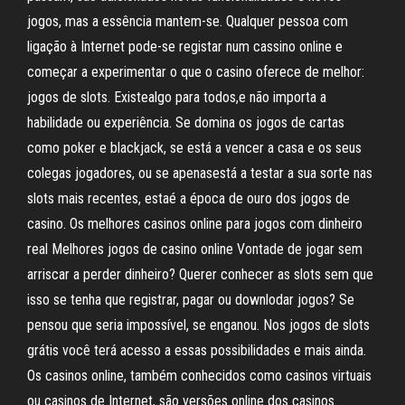
jogos, mas a essência mantem-se. Qualquer pessoa com
ligação à Internet pode-se registar num cassino online e
começar a experimentar o que o casino oferece de melhor:
jogos de slots. Existealgo para todos,e não importa a
habilidade ou experiência. Se domina os jogos de cartas
como poker e blackjack, se está a vencer a casa e os seus
colegas jogadores, ou se apenasestá a testar a sua sorte nas
slots mais recentes, estaé a época de ouro dos jogos de
casino. Os melhores casinos online para jogos com dinheiro
real Melhores jogos de casino online Vontade de jogar sem
arriscar a perder dinheiro? Querer conhecer as slots sem que
isso se tenha que registrar, pagar ou downlodar jogos? Se
pensou que seria impossível, se enganou. Nos jogos de slots
grátis você terá acesso a essas possibilidades e mais ainda.
Os casinos online, também conhecidos como casinos virtuais
ou casinos de Internet, são versões online dos casinos