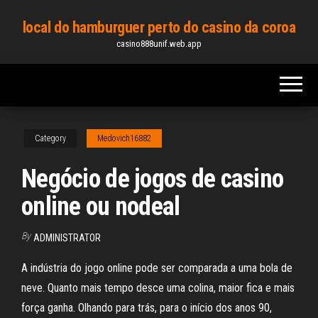
Skip
local do hamburguer perto do casino da coroa
to
casino888unif.web.app
the
content
Category
Medovich16882
Negócio de jogos de casino
online ou nodeal
By
ADMINISTRATOR
A indústria do jogo online pode ser comparada a uma bola de
neve. Quanto mais tempo desce uma colina, maior fica e mais
força ganha. Olhando para trás, para o início dos anos 90,