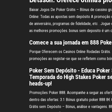
Baixar Jogos De Poker Grátis – Bônus de cassino gr
Online: Todas as apostas sem depósito A promoção d
de aniversário, programas de fidelidade, etc . Jogue
as melhores promoções. bonus sem deposito é um ca
Comece a sua jornada em 888 Poker
Porque Oferecem os Casinos Online Rodadas Grátis. 
promoções ao registar-se que se refletem como bónus
Poker Sem Depósito - Educa Poker 
Temporada do High Stakes Poker s
heads-up!
Promoções Poker 888. Acompanhe a seguir as ofertas
dentro das ofertas: 3.1 Bónus gratuito poker 888 8
Grátis sem Depósito – Bónus, análise e vantagens. 