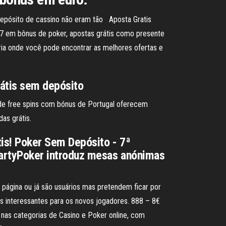
depósito de cassino não eram tão Aposta Gratis
77 em bônus de poker, apostas grátis como presente
ária onde você pode encontrar as melhores ofertas e
átis sem depósito
 de free spins com bónus de Portugal oferecem
as grátis.
is! Poker Sem Depósito - 7ª
artyPoker introduz mesas anónimas
página ou já são usuários mas pretendem ficar por
s interessantes para os novos jogadores. 888 – 8€
nas categorias de Casino e Poker online, com