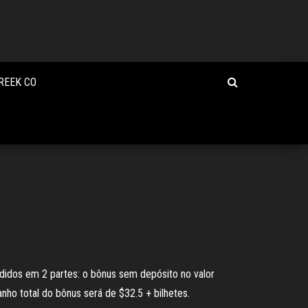
REEK CO
didos em 2 partes: o bônus sem depósito no valor
nho total do bônus será de $32.5 + bilhetes.