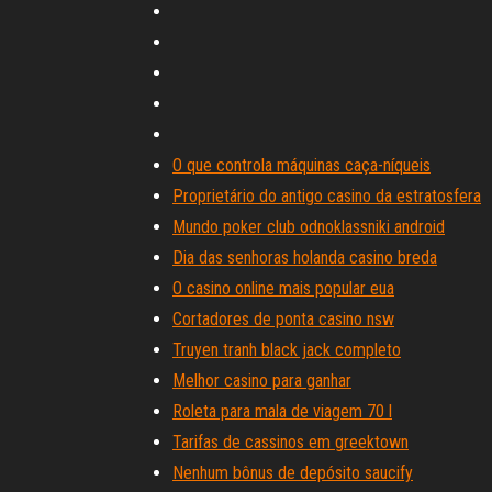
O que controla máquinas caça-níqueis
Proprietário do antigo casino da estratosfera
Mundo poker club odnoklassniki android
Dia das senhoras holanda casino breda
O casino online mais popular eua
Cortadores de ponta casino nsw
Truyen tranh black jack completo
Melhor casino para ganhar
Roleta para mala de viagem 70 l
Tarifas de cassinos em greektown
Nenhum bônus de depósito saucify