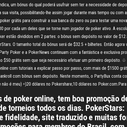
ica, um bónus do qual poderá usufruir sem ter a necessidade de deposi
ua visita, possibilitando-lhe assim jogar durante mais tempo ou com 
poker grátis para construír a sua banca do zero ou para testar uma nova 
0 por cada um deles que se torne num jogador de poker ativo. A escol
r estão divididos em 2 partes: o bônus sem depósito no valor de $12.5*
erStars. O tamanho total do bônus será de $32.5 + bilhetes. Então agor
 Party Poker e a PokerNews continuam com a fantástica e exclusiva p
 $50 grátis sem que seja necessário efetuar um primeiro depósito. ♧ J
nline com tutoriais a explicar passo por passo, com mais de $1500 grá
 bankroll com bônus sem depósito. Neste momento, o PartyBux conta c
te não é meu) =)20 dólares no Pokershare;10 dólares no Poker.com.Para
os de poker online, tem boa promoção d
e torneios todos os dias. PokerStars: 
e fidelidade, site traduzido e muitas 
omoções para membros do Brasil, com 