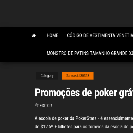
Skip
to
the
content
HOME
CÓDIGO DE VESTIMENTA VENETI
MONSTRO DE PATINS TAMANHO GRANDE 3
Category
Schroedel30353
Promoções de poker grá
By
EDITOR
A escola de poker da PokerStars - é essencialmente
de $12.5* + bilhetes para os torneios da escola de p